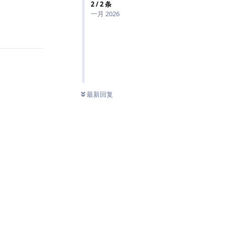
2
/
2
条
一月 2026
回复
条未读
最新回复