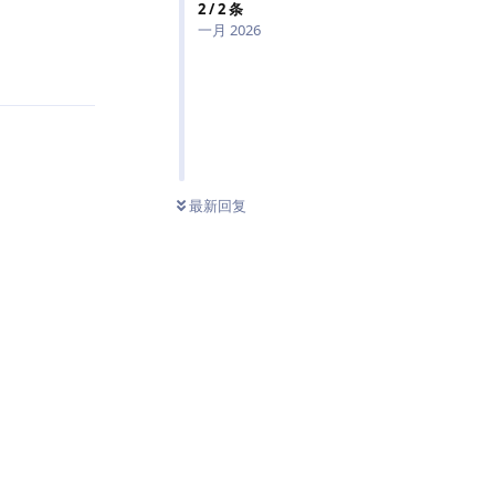
2
/
2
条
一月 2026
回复
条未读
最新回复